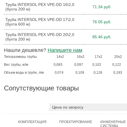
Труба INTERSOL PEX VPE-DD 16\2,0
71.34 руб.
(бухта 200 м)
Труба INTERSOL PEX VPE-DD 17\2,0
76.05 руб.
(бухта 600 м)
Труба INTERSOL PEX VPE-DD 20\2,0
85.46 руб.
(бухта 200 м)
Нашли дешевле?
Напишите нам
Типоразмеры трубы 14х2 16х2 17х2 20х2
Вес трубы, кг/м 0,083 0,097 0,102 0,122
Объем воды в трубе, л/м 0,074 0,109 0,126 0,193
Сопутствующие товары
Цена по запросу
КОМПЛЕКТАЦИЯ
ПРОЕКТИРОВАНИЕ
ИНЖЕНЕРНЫЕ
СИСТЕМЫ