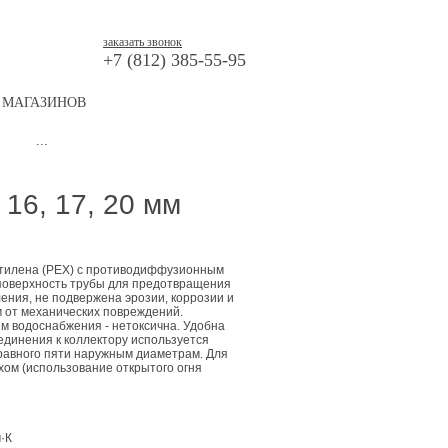
Е
ИНЖЕНЕРНЫЕ СИСТЕМЫ
КОНТАКТЫ
заказать звонок
+7 (812) 385-55-95
 МАГАЗИНОВ
16, 17, 20 мм
этилена (PEX) с противодиффузионным
поверхность трубы для предотвращения
ения, не подвержена эрозии, коррозии и
 от механических повреждений.
м водоснабжения - нетоксична. Удобна
единения к коллектору используется
 равного пяти наружным диаметрам. Для
хом (использование открытого огня
/м·К
·К