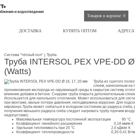
О КОМПАНИИ
ПОСТАВКИ
КОМПЛЕКТАЦИЯ
ПРОЕКТИРОВАНИ
Товаров в корзине: 0
ДОСТАВКА
КУПИТЬ ОПТОМ
АДРЕСА
Система "тёплый пол"
|
Труба
Труба INTERSOL PEX VPE-DD Ø 
(Watts)
Труба из сшитого поли
слоем, нанесенным на 
проникновения кислорода из окружающей среды в закрытую систему отопл
влиянию добавок в бетоне. Снаружи труба покрыта дополнительным слоем
Используется для напольного отопления. Может использоваться для систе
при монтаже, малые потери давления, неподвержена коррозии. Для подсо
евроконус.Труба может сгибаться в холодном состоянии до радиуса сгиба,
получения меньшего радиуса сгиба следует нагревать трубу горячим возду
недопустимо).
Максимальная температура постоянной эксплуатации 95 °С.
Коэффициент линейного расширения 0,18 мм
Удельная теплоемкость при 20 °С 2,0 кДж/кг·К
Коэффициент теплопроводности 0,35-0,41 Вт/м